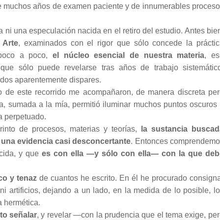
uto de muchos años de examen paciente y de innumerables proces
 ni una especulación nacida en el retiro del estudio. Antes bie
 Arte
, examinados con el rigor que sólo concede la prácti
 poco a poco,
el núcleo esencial de nuestra materia
, es
que sólo puede revelarse tras años de trabajo sistemático
odos aparentemente dispares.
o de este recorrido me acompañaron, de manera discreta pe
ia, sumada a la mía, permitió iluminar muchos puntos oscuros
ía perpetuado.
rinto de procesos, materias y teorías,
la sustancia buscad
 una evidencia casi desconcertante
. Entonces comprendemo
ocida, y que
es con ella —y sólo con ella— con la que deb
ico y tenaz
de cuantos he escrito. En él he procurado consign
 artificios, dejando a un lado, en la medida de lo posible, l
a hermética.
to señalar
, y revelar —con la prudencia que el tema exige, pe