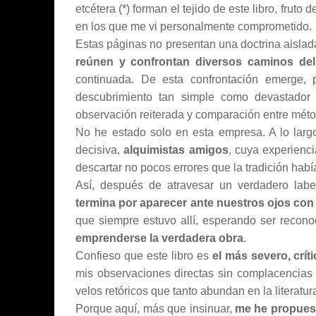
etcétera (*) forman el tejido de este libro, fr
en los que me vi personalmente comprometido.
Estas páginas no presentan una doctrina aislada
reúnen y confrontan diversos caminos del
continuada. De esta confrontación emerge,
descubrimiento tan simple como devastador 
observación reiterada y comparación entre mét
No he estado solo en esta empresa. A lo larg
decisiva,
alquimistas amigos
, cuya experienc
descartar no pocos errores que la tradición hab
Así, después de atravesar un verdadero labe
termina por aparecer ante nuestros ojos con
que siempre estuvo allí, esperando ser recon
emprenderse la verdadera obra
.
Confieso que este libro es
el más severo, crít
mis observaciones directas sin complacencias ni
velos retóricos que tanto abundan en la literatur
Porque aquí, más que insinuar,
me he propues