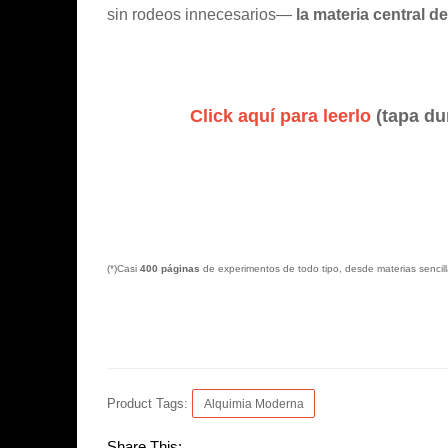
sin rodeos innecesarios—
la materia central d
Click aquí para leerlo
(tapa du
(*)Casi
400 páginas
de experimentos de todo tipo, desde materias sencilla
Product Tags:
Alquimia Moderna
Share This: