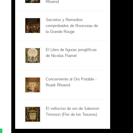
Rhoend
Secretos y Remedios
comprobados de Rousseau de
la Grande Rouge
El Libro de figuras jeroglíficas
de Nicolas Flamel
Concerniente al Oro Potable -
Roark Rhoend
El vellocino de oro de Salomon
Trimosin (Flor de los Tesoros)