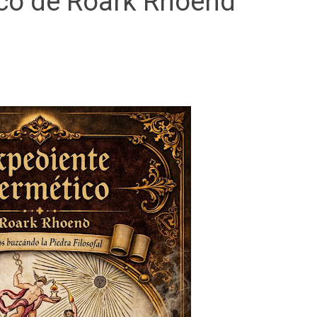
co de Roark Rhoend