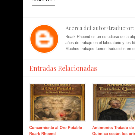
Acerca del autor/traductor:
Roark Rhoend es un estudioso de la al
años de trabajo en el laboratorio y los 
Muchos trabajos fueron traducidos en 
Entradas Relacionadas
Concerniente al Oro Potable -
Antimonio: Tratado de
Roark Rhoend
Química según los pri