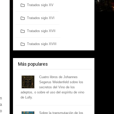
Tratados siglo XV
Tratados siglo XVI
Tratados siglo XVII
Tratados siglo XVIII
Más populares
Cuatro libros de Johannes
Segerus Weidenfeld sobre los
secretos del Vino de los
adeptos, o sobre el uso del espíritu de vino
de Lully.
n
ca
mo
Sobre la transmutación de los