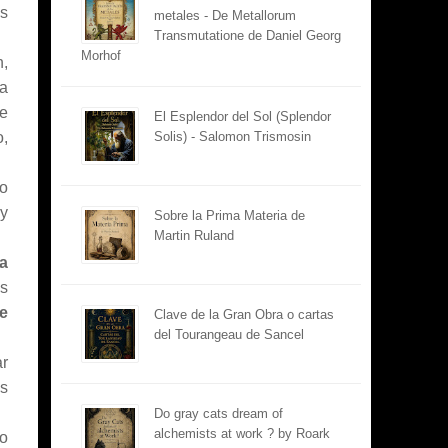
os
metales - De Metallorum
Transmutatione de Daniel Georg
Morhof
n,
ca
e
El Esplendor del Sol (Splendor
,
Solis) - Salomon Trismosin
ro
 y
Sobre la Prima Materia de
Martin Ruland
a
s
e
Clave de la Gran Obra o cartas
del Tourangeau de Sancel
ar
os
Do gray cats dream of
alchemists at work ? by Roark
ro