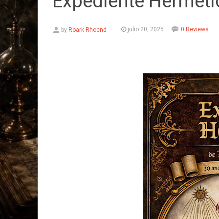
Expediente Herméti
julio 20, 2025
0 Reviews
by
Roark Rhoend